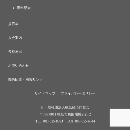
青年部会
提言集
入会案内
各種届出
お問い合わせ
関係団体・機関リンク
サイトマップ
｜
プライバシーポリシー
© 一般社団法人徳島経済同友会
〒770-0911 徳島市東船場町2-21-2
TEL:
088-625-8393
FAX: 088-655-6344