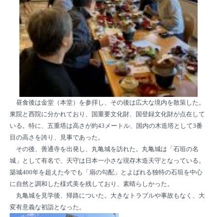
昼食後は金堂（本堂）を参拝し、その後は広大な境内を散策した。
東院と西院に分かれており、国重要文化財、国登録文化財が点在して
いる。特に、五重塔は高さが約43メートル、国内の木造塔として3番
目の高さを誇り、見事であった。
その後、善通寺を出発し、丸亀城を訪れた。丸亀城は「石垣の名
城」として有名で、天守は日本一小さな現存木造天守となっている。
築城400年を超えた今でも「扇の勾配」とよばれる独特の石垣を中心
に自然と調和した様式美を残しており、素晴らしかった。
丸亀城を見学後、帰路についた。大きなトラブルや事故もなく、大
変有意義な初詣となった。