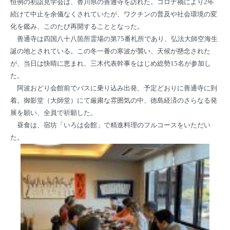
恒例の初詣見学会は、香川県の善通寺を訪れた。コロナ禍により2年
続けて中止を余儀なくされていたが、ワクチンの普及や社会環境の変
化を鑑み、このたび再開することとなった。
善通寺は四国八十八箇所霊場の第75番札所であり、弘法大師空海生
誕の地とされている。この冬一番の寒波が襲い、天候が懸念された
が、当日は快晴に恵まれ、三木代表幹事をはじめ総勢15名が参加し
た。
阿波おどり会館前でバスに乗り込み出発、予定どおりに善通寺に到
着。御影堂（大師堂）にて厳粛な雰囲気の中、徳島経済のさらなる発
展を願い、全員で祈願した。
昼食は、宿坊「いろは会館」で精進料理のフルコースをいただい
た。