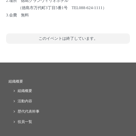
2.場所 徳島グランヴィリオホテル
（徳島市万代町3丁目5番1号 TEL088-624-1111）
3.会費 無料
このイベントは終了しています。
組織概要
組織概要
活動内容
歴代代表幹事
役員一覧