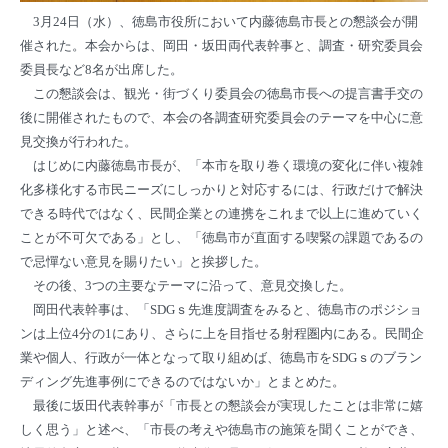
3月24日（水）、徳島市役所において内藤徳島市長との懇談会が開
催された。本会からは、岡田・坂田両代表幹事と、調査・研究委員会
委員長など8名が出席した。
この懇談会は、観光・街づくり委員会の徳島市長への提言書手交の
後に開催されたもので、本会の各調査研究委員会のテーマを中心に意
見交換が行われた。
はじめに内藤徳島市長が、「本市を取り巻く環境の変化に伴い複雑
化多様化する市民ニーズにしっかりと対応するには、行政だけで解決
できる時代ではなく、民間企業との連携をこれまで以上に進めていく
ことが不可欠である」とし、「徳島市が直面する喫緊の課題であるの
で忌憚ない意見を賜りたい」と挨拶した。
その後、3つの主要なテーマに沿って、意見交換した。
岡田代表幹事は、「SDGｓ先進度調査をみると、徳島市のポジショ
ンは上位4分の1にあり、さらに上を目指せる射程圏内にある。民間企
業や個人、行政が一体となって取り組めば、徳島市をSDGｓのブラン
ディング先進事例にできるのではないか」とまとめた。
最後に坂田代表幹事が「市長との懇談会が実現したことは非常に嬉
しく思う」と述べ、「市長の考えや徳島市の施策を聞くことができ、