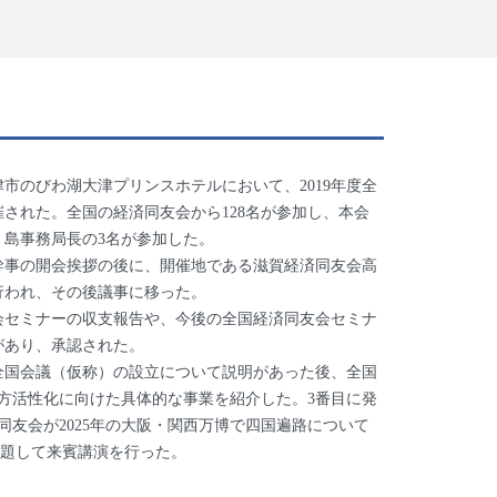
大津市のびわ湖大津プリンスホテルにおいて、2019年度全
された。全国の経済同友会から128名が参加し、本会
、島事務局長の3名が参加した。
事の開会挨拶の後に、開催地である滋賀経済同友会高
行われ、その後議事に移った。
セミナーの収支報告や、今後の全国経済同友会セミナ
があり、承認された。
国会議（仮称）の設立について説明があった後、全国
方活性化に向けた具体的な事業を紹介した。3番目に発
同友会が2025年の大阪・関西万博で四国遍路について
題して来賓講演を行った。