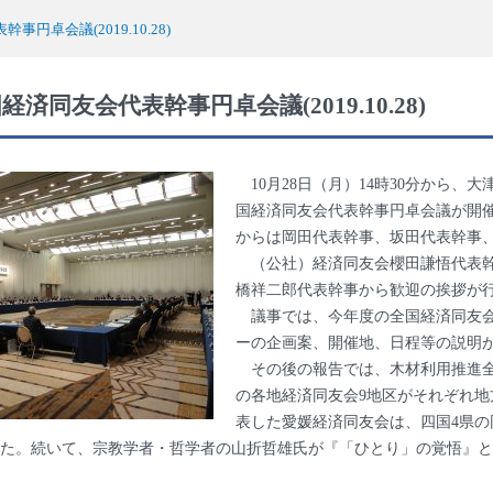
事円卓会議(2019.10.28)
経済同友会代表幹事円卓会議(2019.10.28)
10月28日（月）14時30分から、
国経済同友会代表幹事円卓会議が開催
からは岡田代表幹事、坂田代表幹事
（公社）経済同友会櫻田謙悟代表幹
橋祥二郎代表幹事から歓迎の挨拶が
議事では、今年度の全国経済同友会
ーの企画案、開催地、日程等の説明
その後の報告では、木材利用推進全
の各地経済同友会9地区がそれぞれ地
表した愛媛経済同友会は、四国4県の
た。続いて、宗教学者・哲学者の山折哲雄氏が『「ひとり」の覚悟』と