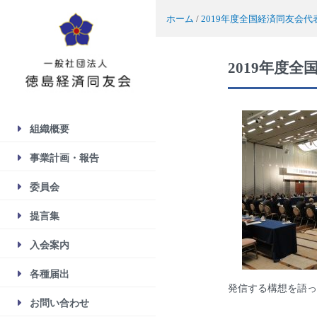
ホーム
/
2019年度全国経済同友会代表幹
2019年度全国
組織概要
事業計画・報告
委員会
提言集
入会案内
各種届出
発信する構想を語っ
お問い合わせ